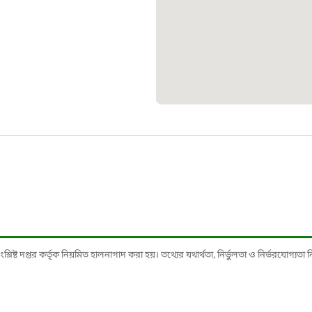
১০৯
শিশু সহায
১৬১
বাংলাদেশ ক
০১৯
মাদকদ্রব্য 
১৬১
ষ্ট দপ্তর কর্তৃক নিয়মিত হালনাগাদ করা হয়। তথ্যের যথার্থতা, নির্ভুলতা ও নির্ভরযোগ্যতা নিশ্
জরুরী অভ্