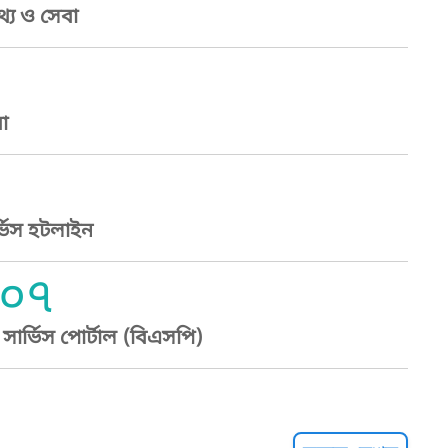
্য ও সেবা
া
্ভিস হটলাইন
০৭
ার্ভিস পোর্টাল (বিএসপি)
্ট হেল্পলাইন