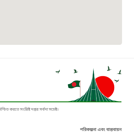
৮
়তা লাইন
০৯
র্মচারী কল্যাণ বোর্ড হটলাইন
০৮৮৮৮৮৮৮
নিয়ন্ত্রণ হটলাইন
১৩
চিত করতে সংশ্লিষ্ট দপ্তর সর্বদা সচেষ্ট।
যন্তরীণ নৌ-পরিবহন হটলাইন
পরিকল্পনা এবং বাস্তবায়ন