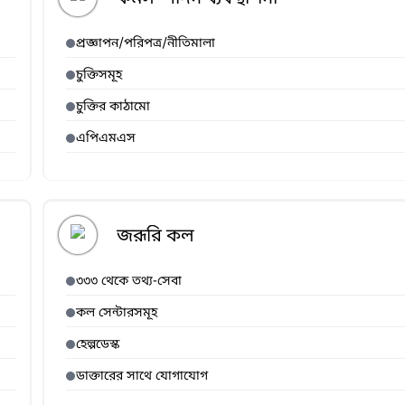
প্রজ্ঞাপন/পরিপত্র/নীতিমালা
চুক্তিসমূহ
চুক্তির কাঠামো
এপিএমএস
জরূরি কল
৩৩৩ থেকে তথ্য-সেবা
কল সেন্টারসমূহ
হেল্পডেস্ক
ডাক্তারের সাথে যোগাযোগ