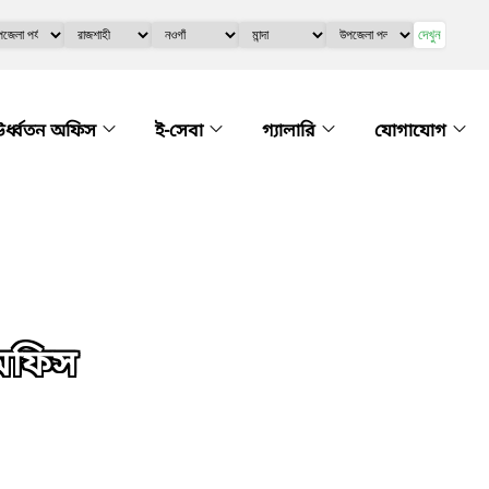
দেখুন
র্ধ্বতন অফিস
ই-সেবা
গ্যালারি
যোগাযোগ
 অফিস