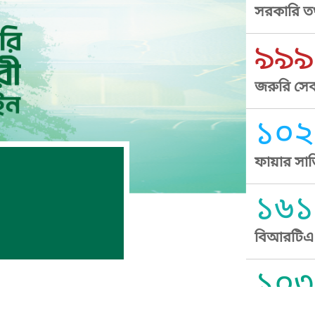
সরকারি তথ
৯৯৯
জরুরি সেব
১০২
ফায়ার সার
১৬১
বিআরটিএ স
১০৩
সুপ্রীম কোর