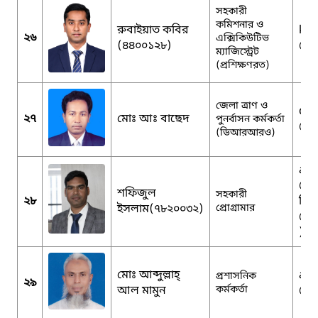
সহকারী
কমিশনার ও
রুবাইয়াত কবির
kab
২৬
এক্সিকিউটিভ
(৪৪০০১২৮)
@g
ম্যাজিস্ট্রেট
(প্রশিক্ষণরত)
জেলা ত্রাণ ও
drr
২৭
মোঃ আঃ বাছেদ
পুনর্বাসন কর্মকর্তা
@g
(ডিআরআরও)
apd
@m
শফিজুল
সহকারী
২৮
সিয়
ইসলাম(৭৮২০০৩২)
প্রোগ্রামার
@gm
)
মোঃ আব্দুল্লাহ্
ao
প্রশাসনিক
২৯
আল মামুন
কর্মকর্তা
@g