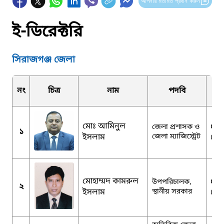
আপনার মতামত প্রদান করুন
ই-ডিরেক্টরি
সিরাজগঞ্জ জেলা
নং
চিত্র
নাম
পদবি
মোঃ আমিনুল
dcs
জেলা প্রশাসক ও
১
ইসলাম
জেলা ম্যাজিস্ট্রেট
@m
মোহাম্মদ কামরুল
ddl
উপপরিচালক,
২
ইসলাম
স্থানীয় সরকার
@g