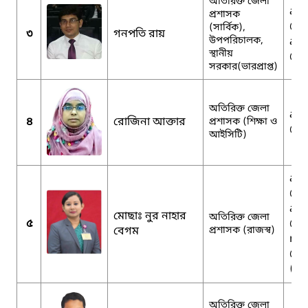
অতিরিক্ত জেলা
adc
প্রশাসক
@m
(সার্বিক),
৩
গনপতি রায়
উপপরিচালক,
adc
স্থানীয়
@gm
সরকার(ভারপ্রাপ্ত)
অতিরিক্ত জেলা
adc
৪
রোজিনা আক্তার
প্রশাসক (শিক্ষা ও
@gm
আইসিটি)
adc
@gm
adc
মোছাঃ নুর নাহার
অতিরিক্ত জেলা
৫
@m
বেগম
প্রশাসক (রাজস্ব)
nah
@g
(ব্য
অতিরিক্ত জেলা