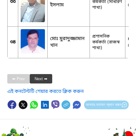
৩৩
কর্মকর্তা (সাধারণ
ইসলাম
@g
শাখা)
প্রশাসনিক
মোঃ মুরাদুজ্জামান
me
৩৪
কর্মকর্তা (রাজস্ব
খান
@g
শাখা)
⬅ Prev
Next ➡
এই কনটেন্টটি শেয়ার করতে ক্লিক করুন
আপনার মতামত প্রদান করুন