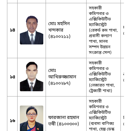
সহকারী
কমিশনার ও
এক্সিকিউটিভ
মোঃ মহসিন
ম্যাজিস্ট্রেট
md
১৪
খন্দকার
(রেকর্ড রুম শাখা,
@g
প্রবাসী কল্যাণ
(৪১০০২১১)
শাখা, মানব
সম্পদ উন্নয়ন
সংক্রান্ত সেল)
সহকারী
কমিশনার ও
মোঃ
akh
এক্সিকিউটিভ
১৫
আখিরুজ্জামান
ম্যাজিস্ট্রেট
@g
(৪১০০২৮৭)
(নেজারত শাখা,
ট্রেজারী শাখা)
সহকারী
কমিশনার ও
এক্সিকিউটিভ
ফারজানা রহমান
far
ম্যাজিস্ট্রেট
১৬
তন্বী (৪১০০৩০০)
(ব্যবসা বাণিজ্য
@g
শাখা, হেল্প ডেস্ক