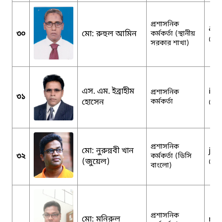
প্রশাসনিক
acg
৩০
মো: রুহুল আমিন
কর্মকর্তা (স্থানীয়
@m
সরকার শাখা)
এস. এম. ইব্রাহীম
ibr
প্রশাসনিক
৩১
হোসেন
কর্মকর্তা
@g
প্রশাসনিক
মো: নুরুন্নবী খান
jew
৩২
কর্মকর্তা (ডিসি
(জুয়েল)
@y
বাংলো)
প্রশাসনিক
মো: মনিরুল
mon