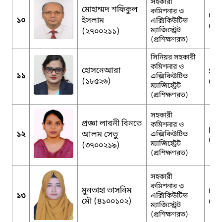
সহকারী
মোহাম্মদ শফিকুল
কমিশনার ও
rs.
১০
ইসলাম
এক্সিকিউটিভ
@g
ম্যাজিস্ট্রেট
(২৭০০২১১)
(প্রশিক্ষণরত)
সিনিয়র সহকারী
কমিশনার ও
হোসনেআরা
sha
১১
এক্সিকিউটিভ
(১৮৫২৬)
@g
ম্যাজিস্ট্রেট
(প্রশিক্ষণরত)
সহকারী
প্রজ্ঞা লাবনী বিনতে
কমিশনার ও
pra
১২
আলম সেতু
এক্সিকিউটিভ
@g
ম্যাজিস্ট্রেট
(৩৭০০২১৯)
(প্রশিক্ষণরত)
সহকারী
কমিশনার ও
মুনতাহা তাসনিম
mu
১৩
এক্সিকিউটিভ
মৌ (৪১০০১০২)
@g
ম্যাজিস্ট্রেট
(প্রশিক্ষণরত)