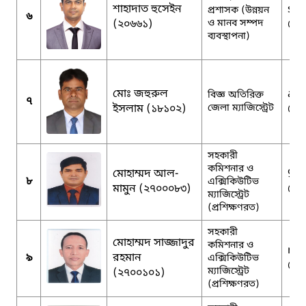
শাহাদাত হুসেইন
sha
প্রশাসক (উন্নয়ন
৬
(২০৬৬১)
ও মানব সম্পদ
@g
ব্যবস্থাপনা)
মোঃ জহুরুল
adm
বিজ্ঞ অতিরিক্ত
৭
ইসলাম (১৮১০২)
জেলা ম্যাজিস্ট্রেট
@g
সহকারী
কমিশনার ও
মোহাম্মদ আল-
90
৮
এক্সিকিউটিভ
মামুন (২৭০০০৮৩)
@g
ম্যাজিস্ট্রেট
(প্রশিক্ষণরত)
সহকারী
মোহাম্মদ সাজ্জাদুর
কমিশনার ও
mm
৯
রহমান
এক্সিকিউটিভ
@g
ম্যাজিস্ট্রেট
(২৭০০১০১)
(প্রশিক্ষণরত)